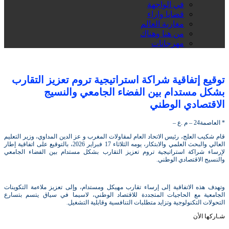
في الواجهة
قضايا واراء
مغاربة العالم
من هنا وهناك
مهرجانات
توقيع إتفاقية شراكة استراتيجية تروم تعزيز التقارب
بشكل مستدام بين الفضاء الجامعي والنسيج
الاقتصادي الوطني
* العاصمة24 – م .ع –
قام شكيب العلج، رئيس الاتحاد العام لمقاولات المغرب و عز الدين المداوي، وزير التعليم
العالي والبحث العلمي والابتكار، يومه الثلاثاء 17 فبراير 2026، بالتوقيع على اتفاقية إطار
لإرساء شراكة استراتيجية تروم تعزيز التقارب بشكل مستدام بين الفضاء الجامعي
والنسيج الاقتصادي الوطني.
وتهدف هذه الاتفاقية إلى إرساء تقارب مهيكل ومستدام، وإلى تعزيز ملاءمة التكوينات
الجامعية مع الحاجيات المتجددة للاقتصاد الوطني، لاسيما في سياق يتسم بتسارع
التحولات التكنولوجية وتزايد متطلبات التنافسية وقابلية التشغيل.
شـاركها الأن