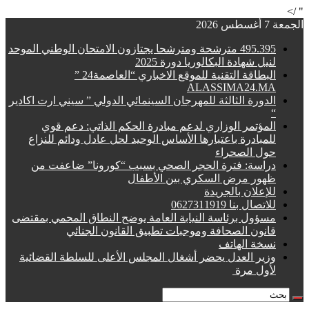
" />
الجمعة 7 أغسطس 2026
495.395 مترشحة ومترشحا يجتازون الامتحان الوطني الموحد
لنيل شهادة البكالوريا دورة 2025
البطاقة التقنية للموقع الاخباري “العاصمة24 ”
ALASSIMA24.MA
الدورة الثالثة للمهرجان السينمائي الدولي ” سيني ارت اكادير
“
المؤتمر الوزاري لدعم مبادرة الحكم الذاتي: دعم قوي
للمبادرة باعتبارها الأساس الوحيد لحل عادل ودائم للنزاع
حول الصحراء
دراسة: فترة الحجر الصحي بسبب “كورونا” ضاعفت من
ظهور مرض السكري بين الأطفال
للإعلان بالجريدة
للاتصال بنا 0627311919
مسؤول برئاسة النيابة العامة يوضح النطاق المحمي بمقتضى
قانون الصحافة وموجبات تطبيق القانون الجنائي
نسخة الهاتف
وزير العدل يحضر أشغال المجلس الأعلى للسلطة القضائية
لأول مرة