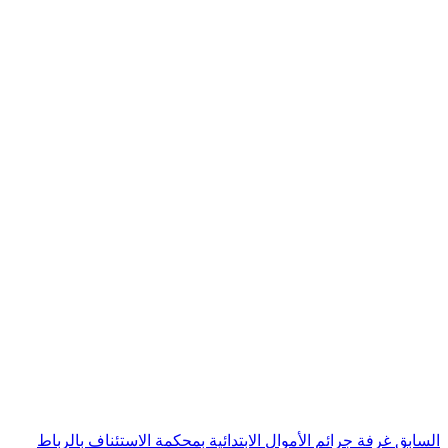
السابق
غرفة جرائم الأموال الابتدائية بمحكمة الاستئناف بالرباط