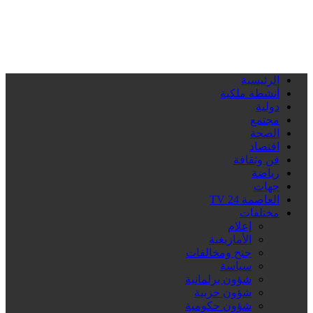
الرئيسية
أنشطة ملكية
دولية
مجتمع
الصحة
اقتصاد
فن وثقافة
رياضة
جهات
العاصمة 24 TV
مختلفات
إعلام
الأمازيغية
جنح ومخالفات
سياسة
شؤون برلمانية
شؤون حزبية
شؤون حكومية