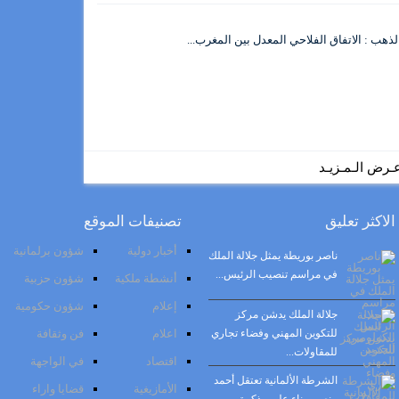
ذهب : الاتفاق الفلاحي المعدل بين المغرب...
ـرض الـمـزيـد
الاكثر تعليق
تصنيفات الموقع
أخبار دولية
شؤون برلمانية
ناصر بوريطة يمثل جلالة الملك
في مراسم تنصيب الرئيس...
أنشطة ملكية
شؤون حزبية
إعلام
شؤون حكومية
جلالة الملك يدشن مركز
للتكوين المهني وفضاء تجاري
اعلام
فن وثقافة
للمقاولات...
اقتصاد
في الواجهة
الشرطة الألمانية تعتقل أحمد
الأمازيغية
قضايا واراء