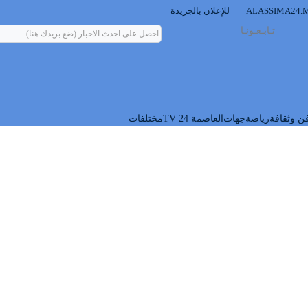
للإعلان بالجريدة
تـابـعـونـا
ن وثقافة
رياضة
جهات
العاصمة 24 TV
مختلفات