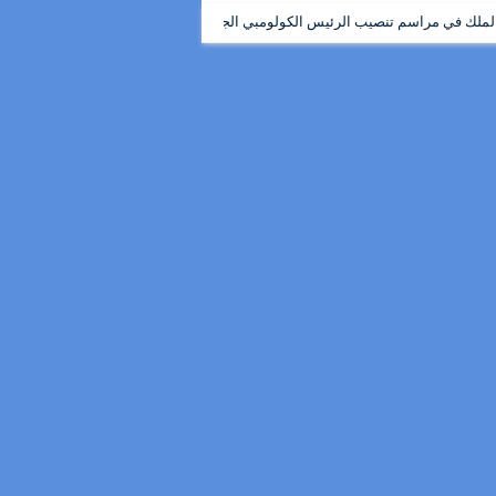
ي مراسم تنصيب الرئيس الكولومبي الجديد
أحزاب أوروبية تستغل أحداث الف