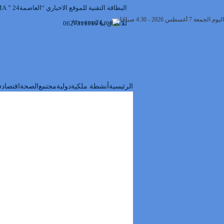
البطاقة التقنية للموقع الاخباري “العاصمة24 ” ALASSIMA24.MA
اليوم الجمعة 7 أغسطس 2026 - 4:30 صباحًا
للاتصال بنا 0627311919
الرئيسية
أنشطة ملكية
دولية
مجتمع
الصحة
اقتصاد
ف