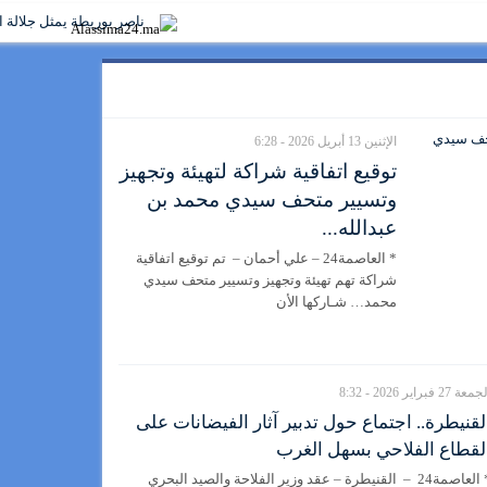
ناصر بوريطة يمثل جلالة الملك ف
الإثنين 13 أبريل 2026 - 6:28
توقيع اتفاقية شراكة لتهيئة وتجهيز
وتسيير متحف سيدي محمد بن
عبدالله...
* العاصمة24 – علي أحمان – تم توقيع اتفاقية
شراكة تهم تهيئة وتجهيز وتسيير متحف سيدي
محمد… شـاركها الأن
عة 27 فبراير 2026 - 8:32
لقنيطرة.. اجتماع حول تدبير آثار الفيضانات على
لقطاع الفلاحي بسهل الغرب
* العاصمة24 – القنيطرة – عقد وزير الفلاحة والصيد البحري