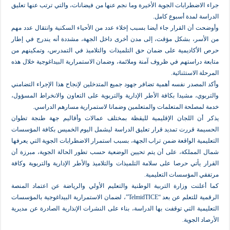
ضطرابات الجوية الأخيرة وما نجم عنها من فيضانات، والتي ترتب عنها تعليق
لمدة أسبوع كامل.
ن القرار جاء أيضا بسبب إخلاء عدد من الأحياء السكنية وانتقال عدد مهم
، بشكل مؤقت، إلى مدن أخرى داخل الجهة، مشددة أنه يندرج في إطار
اديمية على ضمان حق التلميذات والتلاميذ في التمدرس، وتمكينهم من
راستهم في ظروف آمنة وملائمة، وضمان الاستمرارية البيداغوجية خلال هذه
لاستثنائية.
صدر نفسه أهمية تضافر جهود جميع المتدخلين لإنجاح هذا الإجراء التضامني
، مشيدا بكافة الأطر الإدارية والتربوية على التعاون والانخراط المسؤول،
لحة المتعلمات والمتعلمين وضمانا لاستمرارية مسارهم الدراسي.
اللجان الإقليمية لليقظة بمختلف عمالات وأقاليم جهة طنجة تطوان
قررت تمديد قرار تعليق الدراسة ليشمل اليوم الخميس بكافة المؤسسات
ة الواقعة ضمن تراب الجهة، بسبب استمرار الاضطرابات الجوية التي يعرفها
ملكة، على أن يتم تحيين الوضعية حسب تطور الحالة الجوية، مبرزة أن
تي حرصا على سلامة التلميذات والتلاميذ والأطر الإدارية والتربوية وكافة
لمؤسسات التعليمية.
ت وزارة التربية الوطنية والتعليم الأولي والرياضة عن اعتماد المنصة
الرقمية للتعلم عن بعد “TelmidTICE”، لضمان الاستمرارية البيداغوجية بالمؤسسات
 التي توقفت بها الدراسة، بناء على النشرات الإنذارية الصادرة عن مديرية
لجوية.