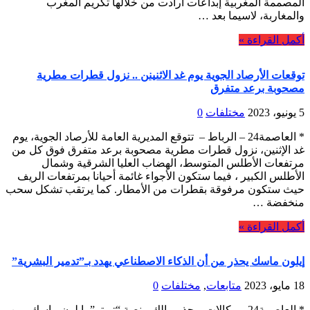
المصممة المغربية إبداعات أرادت من خلالها تكريم المغرب
والمغاربة، لاسيما بعد …
أكمل القراءة »
توقعات الأرصاد الجوية يوم غد الاثنينن .. نزول قطرات مطرية
مصحوبة برعد متفرق
5 يونيو، 2023
مختلفات
0
* العاصمة24 – الرباط – تتوقع المديرية العامة للأرصاد الجوية، يوم
غد الإثنين، نزول قطرات مطرية مصحوبة برعد متفرق فوق كل من
مرتفعات الأطلس المتوسط، الهضاب العليا الشرقية وشمال
الأطلس الكبير ، فيما ستكون الأجواء غائمة أحيانا بمرتفعات الريف
حيث ستكون مرفوقة بقطرات من الأمطار. كما يرتقب تشكل سحب
منخفضة …
أكمل القراءة »
إيلون ماسك يحذر من أن الذكاء الاصطناعي يهدد بـ”تدمير البشرية”
18 مايو، 2023
متابعات
,
مختلفات
0
* العاصمة24 – وكالات – حذر مالك منصة “تويتر”، إيلون ماسك، من