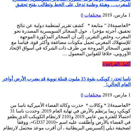
للمغرب… وهيئة وطنية تدخل على الخط وتطالب بفتح تحقيق
1 مارس، 2019
مختلفات
0
*العاصمة24 ” متابعة * كشف تقرير لمنظمة دولية عن نتائج
تحقيق، أجرته مؤخرا ، حول السجائر السويسرية المصدرة نحو
المغرب. وخلص التقرير، إلى أن السجائر المذكورة الموجهة
للإستهلاك المغربي تحمل مكونات مضاغفة وأكثر قوة، قياسا مع
نفس السجائر المروجة من طرف ذات الشركة في أسواق الإتحاد
الأوروبي، خلافا للقوانين المعمول …
أكمل القراءة »
ناسا تحذر: كويكب بقوة 15 مليون قنبلة نووية قد يضرب الأرض أواخر
العام الحالي!
1 مارس، 2019
مختلفات
0
*العاصمة24 * وكالات * حذرت وكالة الفضاء الأميركية ناسا من
كويكب ربما يرتطم بالأرض في نهاية العام 2019. وحددت ناسا 31
احتمالًا للفترة بين عامي 2019 و2101 لارتطام الكويكب الذي يطفو
في الفضاء بالأرض وأطلقت عليه اسم «2010 GD37». ووفقاً
لصحيفة ديلي إكسبريس البريطانية ، أن أقرب موعد محتمل لارتطام