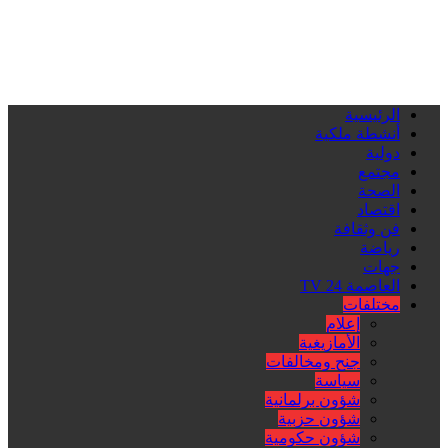
الرئيسية
أنشطة ملكية
دولية
مجتمع
الصحة
اقتصاد
فن وثقافة
رياضة
جهات
العاصمة 24 TV
مختلفات
إعلام
الأمازيغية
جنح ومخالفات
سياسة
شؤون برلمانية
شؤون حزبية
شؤون حكومية