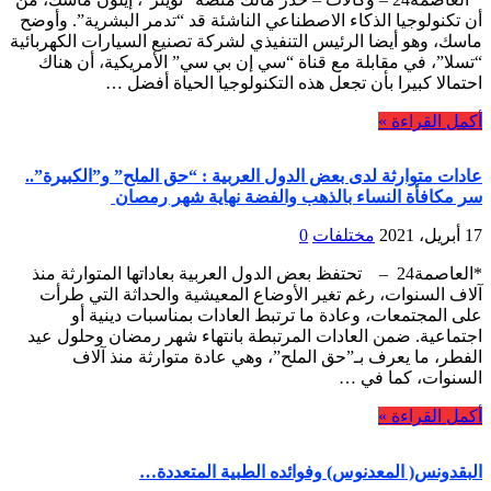
أن تكنولوجيا الذكاء الاصطناعي الناشئة قد “تدمر البشرية”. وأوضح
ماسك، وهو أيضا الرئيس التنفيذي لشركة تصنيع السيارات الكهربائية
“تسلا”، في مقابلة مع قناة “سي إن بي سي” الأمريكية، أن هناك
احتمالا كبيرا بأن تجعل هذه التكنولوجيا الحياة أفضل …
أكمل القراءة »
عادات متوارثة لدى بعض الدول العربية : “حق الملح” و”الكبيرة”..
سر مكافأة النساء بالذهب والفضة نهاية شهر رمصان
17 أبريل، 2021
مختلفات
0
*العاصمة24 – تحتفظ بعض الدول العربية بعاداتها المتوارثة منذ
آلاف السنوات، رغم تغير الأوضاع المعيشية والحداثة التي طرأت
على المجتمعات، وعادة ما ترتبط العادات بمناسبات دينية أو
اجتماعية. ضمن العادات المرتبطة بانتهاء شهر رمضان وحلول عيد
الفطر، ما يعرف بـ”حق الملح”، وهي عادة متوارثة منذ آلاف
السنوات، كما في …
أكمل القراءة »
البقدونس( المعدنوس) وفوائده الطبية المتعددة…