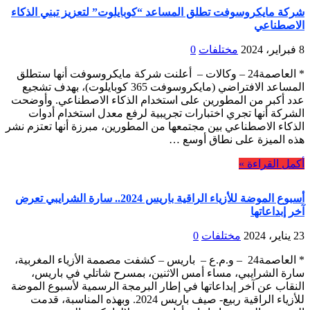
شركة مايكروسوفت تطلق المساعد “كوبايلوت” لتعزيز تبني الذكاء
الاصطناعي
8 فبراير، 2024
مختلفات
0
* العاصمة24 – وكالات – أعلنت شركة مايكروسوفت أنها ستطلق
المساعد الافتراضي (مايكروسوفت 365 كوبايلوت)، بهدف تشجيع
عدد أكبر من المطورين على استخدام الذكاء الاصطناعي. وأوضحت
الشركة أنها تجري اختبارات تجريبية لرفع معدل استخدام أدوات
الذكاء الاصطناعي بين مجتمعها من المطورين، مبرزة أنها تعتزم نشر
هذه الميزة على نطاق أوسع …
أكمل القراءة »
أسبوع الموضة للأزياء الراقية باريس 2024.. سارة الشرايبي تعرض
آخر إبداعاتها
23 يناير، 2024
مختلفات
0
* العاصمة24 – و.م.ع – باريس – كشفت مصممة الأزياء المغربية،
سارة الشرايبي، مساء أمس الاثنين، بمسرح شاتلي في باريس،
النقاب عن آخر إبداعاتها في إطار البرمجة الرسمية لأسبوع الموضة
للأزياء الراقية ربيع- صيف باريس 2024. وبهذه المناسبة، قدمت