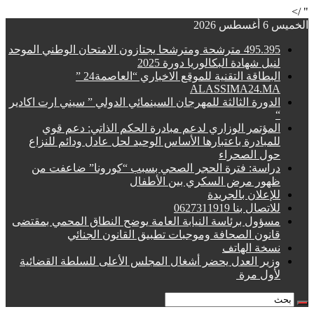
" />
الخميس 6 أغسطس 2026
495.395 مترشحة ومترشحا يجتازون الامتحان الوطني الموحد
لنيل شهادة البكالوريا دورة 2025
البطاقة التقنية للموقع الاخباري “العاصمة24 ”
ALASSIMA24.MA
الدورة الثالثة للمهرجان السينمائي الدولي ” سيني ارت اكادير
“
المؤتمر الوزاري لدعم مبادرة الحكم الذاتي: دعم قوي
للمبادرة باعتبارها الأساس الوحيد لحل عادل ودائم للنزاع
حول الصحراء
دراسة: فترة الحجر الصحي بسبب “كورونا” ضاعفت من
ظهور مرض السكري بين الأطفال
للإعلان بالجريدة
للاتصال بنا 0627311919
مسؤول برئاسة النيابة العامة يوضح النطاق المحمي بمقتضى
قانون الصحافة وموجبات تطبيق القانون الجنائي
نسخة الهاتف
وزير العدل يحضر أشغال المجلس الأعلى للسلطة القضائية
لأول مرة