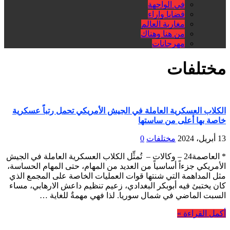
في الواجهة
قضايا واراء
مغاربة العالم
من هنا وهناك
مهرجانات
مختلفات
الكلاب العسكرية العاملة في الجيش الأمريكي تحمل رتباً عسكرية
خاصة بها أعلى من ساستها
13 أبريل، 2024
مختلفات
0
* العاصمة24 – وكالات – تُمثِّل الكلاب العسكرية العاملة في الجيش
الأمريكي جزءاً أساسياً من العديد من المهام، حتى المهام الحساسة،
مثل المداهمة التي شنتها قوات العمليات الخاصة على المجمع الذي
كان يختبئ فيه أبوبكر البغدادي، زعيم تنظيم داعش الارهابي، مساء
السبت الماضي في شمال سوريا. لذا فهي مهمةٌ للغاية …
أكمل القراءة »