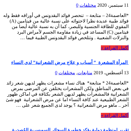
11 سبتمبر، 2020
مختلفات
0
*العاصمة24 – متابعة – تنحصر فوائد البقدونس في أوراقه فقط وله
فوائد طبية عديدة نظرا لاحتوائه على نسبة عالية من فيتامين (A)
المقوي للطاقة الجنسية وللبصر، كما أن به نسبة عالية أيضا من
فيتامين (C) المساعد في زيادة مقاومة الجسم لأمراض البرد
والنزلات الشعبية . وتتلخص فوائد البقدونس الطبية فيما …
أكمل القراءة »
المرأة المشعرة ” أسباب و علاج مرض الشعرانية” لدى النساء
13 أغسطس، 2019
متابعات
,
مختلفات
0
*العاصمة24 * متابعة* هناك نساء مشعرات يظهر لديهن شعر زائد
في بعض المناطق ولكن المشعرات يختلفن عن المرضى بمرض
الشعرانية فالمشعرات يظهر لديهن الشعر بكثافة في اماكن ظهور
الشعر الطبيعية عند كافة النساء اما عن مرض الشعرانية فهو شئ
آخر .. ماهو مرض الشعرانية ؟ يوجد لدى الجميع شعر على …
أكمل القراءة »
تقرير لمنظمة دولية يؤكد خطورة السجائر السويسرية المُصدرة