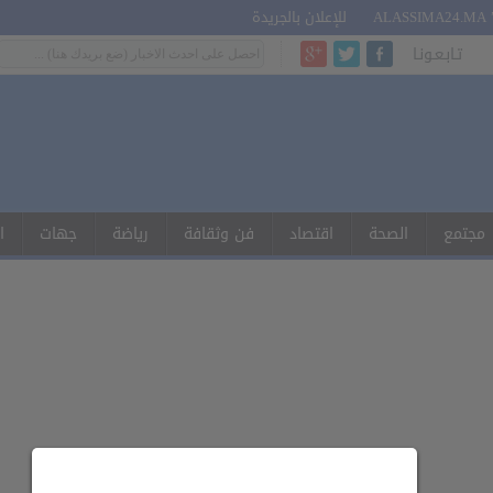
للإعلان بالجريدة
تـابـعـونـا
مجتمع
الصحة
اقتصاد
فن وثقافة
رياضة
جهات
ا