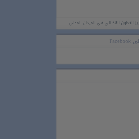
 القضائي في الميدان المدني
مصدر حكومي : تدبير ملف الهجرة “مسؤولي
Faceb