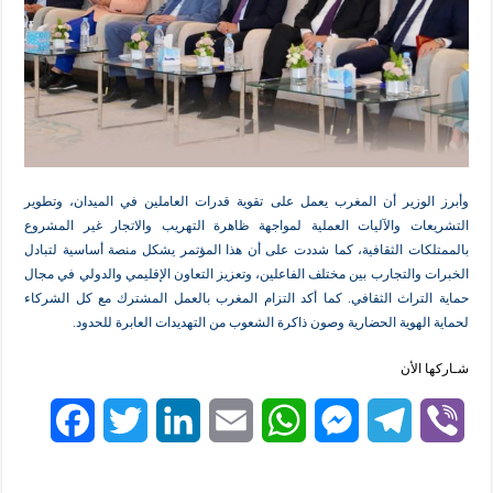
وزير أن المغرب يعمل على تقوية قدرات العاملين في الميدان، وتطوير
ت والآليات العملية لمواجهة ظاهرة التهريب والاتجار غير المشروع
ات الثقافية، كما شددت على أن هذا المؤتمر يشكل منصة أساسية لتبادل
والتجارب بين مختلف الفاعلين، وتعزيز التعاون الإقليمي والدولي في مجال
تراث الثقافي. كما أكد التزام المغرب بالعمل المشترك مع كل الشركاء
هوية الحضارية وصون ذاكرة الشعوب من التهديدات العابرة للحدود.
لأن
F
T
L
E
W
M
T
V
a
w
i
m
h
e
e
i