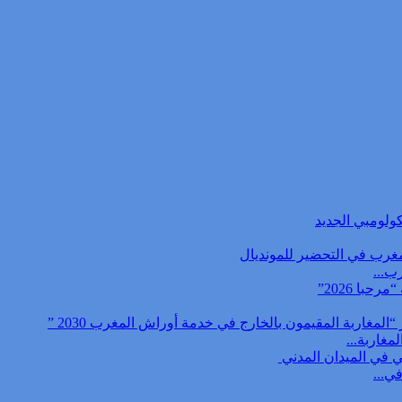
ب...
مغاربة...
ي...