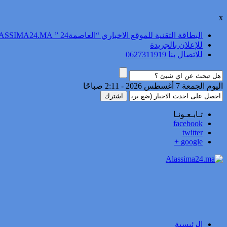
x
البطاقة التقنية للموقع الاخباري “العاصمة24 ” ALASSIMA24.MA
للإعلان بالجريدة
للاتصال بنا 0627311919
اليوم الجمعة 7 أغسطس 2026 - 2:11 صباحًا
تـابـعـونـا
facebook
twitter
google +
الرئيسية