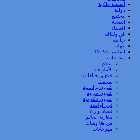
أنشطة ملكية
دولية
مجتمع
الصحة
اقتصاد
فن وثقافة
رياضة
جهات
العاصمة 24 TV
مختلفات
إعلام
الأمازيغية
جنح ومخالفات
سياسة
شؤون برلمانية
شؤون حزبية
شؤون حكومية
في الواجهة
قضايا واراء
مغاربة العالم
من هنا وهناك
مهرجانات