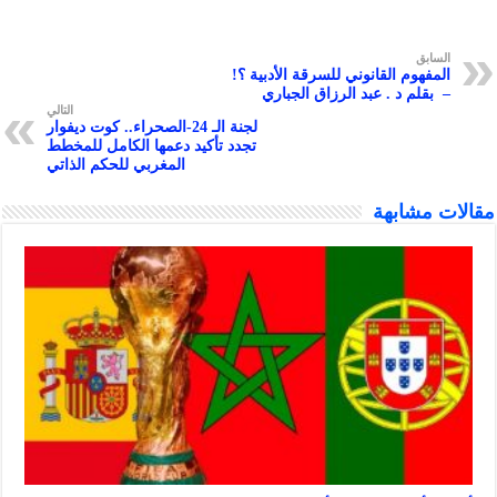
ق
هوم القانوني للسرقة الأدبية ؟!
لم د . عبد الرزاق الجباري
التالي
لجنة الـ 24-الصحراء.. كوت ديفوار
تجدد تأكيد دعمها الكامل للمخطط
المغربي للحكم الذاتي
شابهة