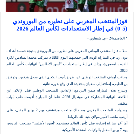
منتخب المغربي على نظيره من البوروندي
ي –
ز المنتخب الوطني المغربي على نظيره من البوروندي بنتيجة خمسة أهداف
ي المباراة الودية التي جمعتهما اليوم الثلاثاء، بمركب محمد السادس لكرة
لمعمورة، وذلك في إطار استعدادات “أسود الأطلس” لنهائيات كأس العالم
داف المنتخب الوطني عن طريق أيوب الكعبي الذي سجل هدفين، وتوفيق
 إضافة إلى سفيان بنجديدة الذي وقع بدوره ثنائية.
ذه المباراة ضمن البرنامج الإعدادي للمنتخب الوطني قبل الإعلان عن
اللائحة النهائية المشاركة في مونديال 2026، علما أن المباراة أُقيمت خلف أبواب
وسيواجه المتنخب المغربي بعد ذلك منتخب مدغشقر، يوم 2 يونيو المقبل، على
ب الأمير مولاي عبد الله بالرباط.
مباراة إعدادية قبل كأس العالم فستجمع “أسود الأطلس” بمنتخب النرويج،