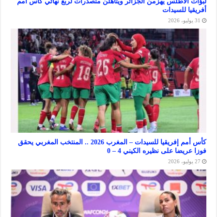
لأطلس يهزمن الجزائر ويتأهلن متصدرات لربع نهائي كأس أمم
 للسيدات
كأس أمم إفريقيا للسيدات – المغرب 2026 .. المنتخب المغربي يحقق
ضا على نظيره الكيني 4 – 0