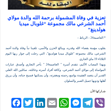
 في وفاة المشمولة برحمة الله والدة مولاي
الشرعي مالك مجموعة “غلوبال ميديا
نغ”
ط –
منة بقضاء الله وقدره، وببالغ الحزن والأسى، تلقينا نبأ وفاة والدة أحمد
مالك مجموعة “غلوبال ميديا هولدينغ”، التي رحلت إلى جوار ربها اليوم
وبهذا المصاب الأليم، تتقدم أسرة ” العاصمة24 ” بأحر التعازي وأصدق عبارات
 إلى مولاي أحمد الشرعي، وكافة أفراد أسرته وعائلته، سائلين الله العلي
ن يتغمد الفقيدة بواسع رحمته ومغفرته، وأن يسكنها فسيح جناته، وأن يرزق
يها جميل الصبر والسلوان.
لأن
F
T
L
E
W
M
T
V