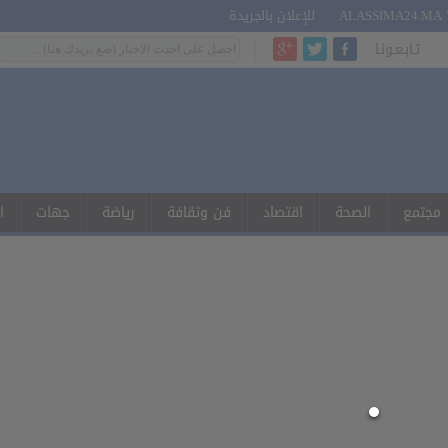
للإعلان بالجريدة
تـابـعـونـا
مجتمع
الصحة
اقتصاد
فن وثقافة
رياضة
جهات
ا