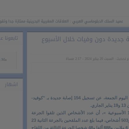
 السلك الدبلوماسي العربي : العلاقات المغربية البحرينية ممتازة جدا وتقوم على
19: تسجيل 154 إصابة جديدة دون وفيات خلال الأسبوع
تابعونا على ook
تحديث : السبت 20 يناير 2024 - 2:17 مساءً
اشهار
أعلنت وزارة الصحة والحماية الاجتماعية، اليوم الجمعة، عن تسجيل 154 إصابة جديدة بـ “كوفيد-
وأوضحت الوزارة، في « نشرة كوفيد-19 الأسبوعية »، أن عدد الأشخاص الذين تلقوا الجرعة
الأولى من اللقاح بلغ 24 مليونا و924 ألفا و503 أشخاص، فيما بلغ عدد الملقحين بالجرعة الثانية 23
مليونا و426 ألفا و 448 شخصا، بينما تلقى 6 ملايين و888 ألفا و48 شخصا الجرعة الثالثة من اللقاح