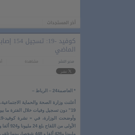
أخر المستجدات
عميد
كوفيد -
الماضي
مدير النشر
مشاهدة
أخر 
* العاصمة24 – الرباط –
19” دون تسجيل وفيات خلال الفترة ما بين 13 و19 يناير الجاري.