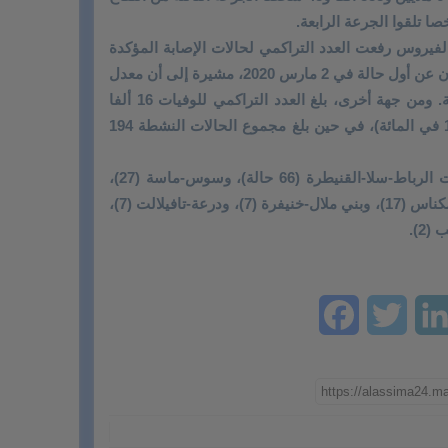
لفيروس رفعت العدد التراكمي لحالات الإصابة المؤكدة
إلى مليون و278 ألفا و666 حالة منذ الإعلان عن أول حالة في 2 مارس 2020، مشيرة إلى أن معدل
« الإيجابية » الأسبوعي بلغ 5,2 في المائة. ومن جهة أخرى، بلغ العدد التراكمي للوفيات 16 ألفا
و301 حالة (مع مؤشر فتك عام نسبته 1,3 في المائة)، في حين بلغ مجموع الحالات النشطة 194
وسجلت حالات الإصابة الجديدة في جهات الرباط-سلا-القنيطرة (66 حالة)، وسوس-ماسة (27)،
والدار البيضاء-سطات (22حالة)، وفاس- مكناس (17)، وبني ملال-خنيفرة (7)، ودرعة-تافيلالت (7)،
Facebook
Twitter
LinkedIn
Ema
W