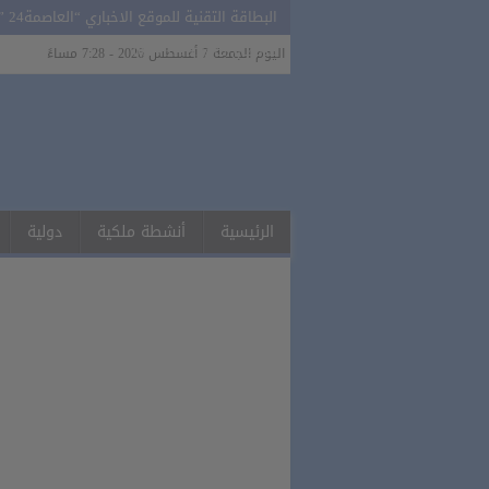
البطاقة التقنية للموقع الاخباري “العاصمة24 ” ALASSIMA24.MA
للاتصال بنا 0627311919
اليوم الجمعة 7 أغسطس 2026 - 7:28 مساءً
الرئيسية
أنشطة ملكية
دولية