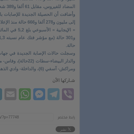
المضاد للفيروس، مقابل 61 ألفا و389 شخصا تلقوا الجرعة الرابعة.
وأضافت أن الحصيلة الجديدة للإصابات با
حالة.
ومراكش- آسفي (6)، والداخلة- وادي الذهب (2).
شـاركها الأن
il
hatsApp
Messenger
Telegram
Viber
رابط مختصر