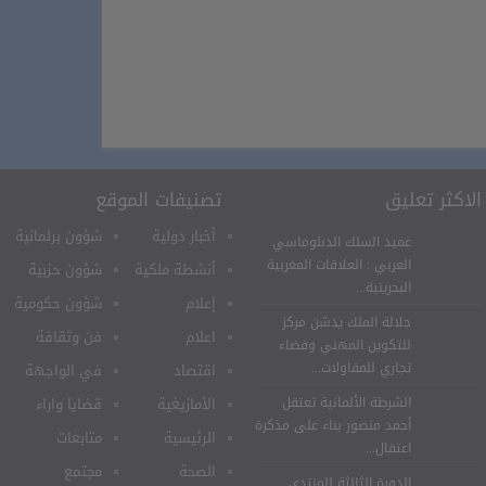
الاكثر تعليق
تصنيفات الموقع
أخبار دولية
شؤون برلمانية
عميد السلك الدبلوماسي
العربي : العلاقات المغربية
أنشطة ملكية
شؤون حزبية
البحرينية...
إعلام
شؤون حكومية
جلالة الملك يدشن مركز
اعلام
فن وثقافة
للتكوين المهني وفضاء
تجاري للمقاولات...
اقتصاد
في الواجهة
الشرطة الألمانية تعتقل
الأمازيغية
قضايا واراء
أحمد منصور بناء على مذكرة
الرئيسية
متابعات
اعتقال...
الصحة
مجتمع
الدورة الثالثة للمنتدى