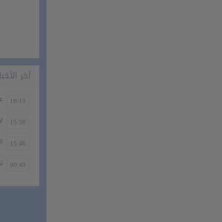
آخر الأخبا
عم
16:19
ار
15:59
ال
15:48
نا
00:49