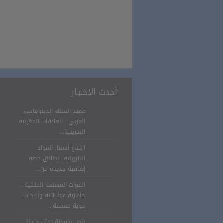
أحدث الاخـبـار
عميد السلك الدبلوماسي
العربي : العلاقات المغربية
البحرينية...
ارتفاع أسعار المواد
البترولية.. إطلاق حصة
إضافية جديدة من...
القوات المسلحة الملكية ..
جاهزية عملياتية وتدخلات
جوية منسقة...
ناصر بوريطة يمثل جلالة