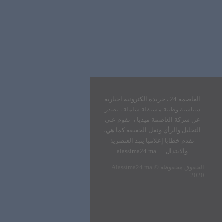
العاصمة 24 ، جريدة الكترونية اخبارية
سياسية وطنية مستقلة شاملة ، تصدر
عن شركة العاصمة ميديا ، تقوم على
التحليل والرأي ونقل الحقيقة كما هي،
تقدم خطابا إعلاميا ينبذ العنصرية
والابتذال… alassima24.ma
الحقوق محفوظة
Alassima24.ma ©
2020