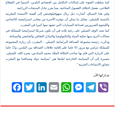
 الضوء على إمكانات التكامل بين اقتصادي البلدين، لاسيما في القطاع
بفضل اختلاف الفصول المناخية، مما يعزز تبادل المنتجات الزراعية.
السياق، أشارت ديل ريال ميهوفيلوفيتش إلى أهمية الأسمدة المغربية
للشيلي، مقابل ما يمكن أن توفره الأخيرة من معادن استراتيجية كالنحاس
 الضروريين لصناعة السيارات التي تشهد نموا كبيرا في المغرب.
الوفد الشيلي على رغبة بلاده في أن تكون شريكا استراتيجيا للمملكة في
رى منها تحلية المياه والتكنولوجيا والتبادل الثقافي والجامعي والسياحة.
يسة مجموعة الصداقة البرلمانية الشيلي – المغرب بأن زيارة المجموعة
للمملكة تتزامن مع مرور 65 عاما على إقامة علاقات الصداقة بين البلدين، و22 عاما
ارة التي قام بها صاحب الجلالة الملك محمد السادس، نصره الله، للشيلي،
ى أن السياسة الخارجية لبلدها هي “سياسة دولة وصداقتنا مع المغرب
انتماءات الحزبية “.
لأن
F
T
L
E
W
M
T
V
a
w
i
m
h
e
e
i
c
i
n
a
a
s
l
b