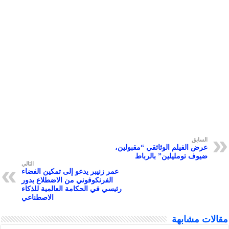
e
t
k
i
t
s
e
e
b
t
e
l
s
e
g
r
o
e
d
A
n
r
o
r
I
p
g
a
k
n
p
e
m
r
ق
الفيلم الوثائقي “مقبولين،
 تومليلين” بالرباط
التالي
عمر زنيبر يدعو إلى تمكين الفضاء
الفرنكوفوني من الاضطلاع بدور
رئيسي في الحكامة العالمية للذكاء
الاصطناعي
شابهة