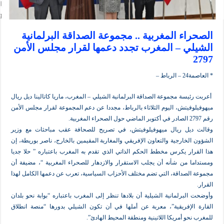
اء المغربية .. مجموعة الصداقة البرلمانية
ي – المغرب تجدد دعمها لقرار مجلس الأمن
ط –
سة مجموعة الصداقة البرلمانية الشيلي – المغرب، ماريا كاتالينا ديل ريال
فيتش، اليوم الثلاثاء بالرباط، مجددا عن دعم المجموعة لقرار مجلس الأمن
يل ريال ميهوفيلوفيتش، في تصريح للصحافة عقب مباحثات مع وزير
لخارجية والتعاون الإفريقي والمغاربة المقيمين بالخارج، ناصر بوريطة، إن
ار يكرس مخطط الحكم الذاتي الذي تقدم به المغرب باعتباره ” حلا جديا
 من شأنه أن يجلب الاستقرار والازدهار للصحراء المغربية “، مضيفة أن
لصداقة، التي تضم مختلف الأحزاب السياسية، تعرب عن دعمها الكامل لهذا
لبرلمانية الشيلية أن بلادها تنظر إلى المغرب باعتباره “بوابة نحو بلدان
لإفريقية”، معربة عن أملها في أن تكون الشيلي بدورها “منصة انطلاق
و أمريكا اللاتينية ومنطقة المحيط الهادئ”.