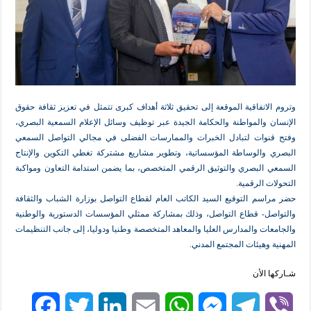
اتفاقية الموقعة إلى تحقيق ثلاثة أهداف كبرى تتمثل في تعزيز ثقافة حقوق
والمواطنة والحكامة الجيدة عبر توظيف وسائل الإعلام السمعية البصري،
وات لتبادل الخبرات والممارسات الفضلى في مجالي التواصل السمعي
الوساطة المؤسساتية، وتطوير مشاريع مشتركة تغطي التكوين والإنتاج
لبصري والتوثيق الرقمي المتخصص، بما يضمن استدامة التعاون ومواكبة
الرقمية.
م التوقيع السيد الكاتب العام لقطاع التواصل بوزارة الشباب والثقافة
- قطاع التواصل، وذلك بمشاركة ممثلي المؤسسات الدستورية والوطنية
ت والمدارس العليا والمعاهد المتخصصة وطنيا ودوليا، إلى جانب التنظيمات
هيئات المجتمع المدني.
لأن
F
T
L
E
W
M
T
V