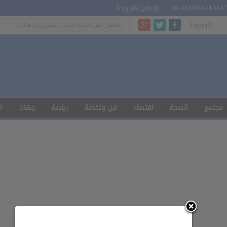
للإعلان بالجريدة
تـابـعـونـا
مجتمع
الصحة
اقتصاد
فن وثقافة
رياضة
جهات
ا