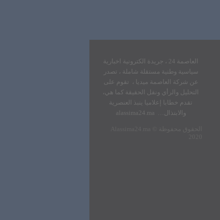
العاصمة 24 ، جريدة الكترونية اخبارية
سياسية وطنية مستقلة شاملة ، تصدر
عن شركة العاصمة ميديا ، تقوم على
التحليل والرأي ونقل الحقيقة كما هي،
تقدم خطابا إعلاميا ينبذ العنصرية
والابتذال… alassima24.ma
الحقوق محفوظة
Alassima24.ma ©
2020