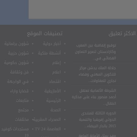
الاكثر تعليق
تصنيفات الموقع
أخبار دولية
شؤون برلمانية
توقيع إتفاقية بين المغرب
وكازاخستان لتعزيز التعاون
أنشطة ملكية
شؤون حزبية
القضائي في...
إعلام
شؤون حكومية
جلالة الملك يدشن مركز
اعلام
فن وثقافة
للتكوين المهني وفضاء
تجاري للمقاولات...
اقتصاد
في الواجهة
الشرطة الألمانية تعتقل
الأمازيغية
قضايا واراء
أحمد منصور بناء على مذكرة
الرئيسية
متابعات
اعتقال...
الصحة
مجتمع
الدورة الثالثة للمنتدى
الصحراء المغربية
مختلفات
الدولي إفريقيا والتنمية
2015 بالدار البيضاء...
العاصمة 24 TV
مستجدات كوفيد
19
وفد يمثل الأمانة العامة