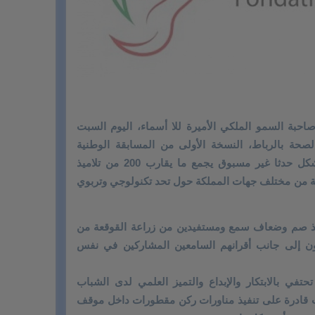
احبة السمو الملكي الأميرة للا أسماء، اليوم السبت
صحة بالرباط، النسخة الأولى من المسابقة الوطنية
للروبوتات “Parking au Top”، التي تشكل حدثا غير مسبوق يجمع ما يقارب 200 من تلاميذ
طلبة من مختلف جهات المملكة حول تحد تكنولوجي وتربوي
يذ صم وضعاف سمع ومستفيدين من زراعة القوقعة من
ن إلى جانب أقرانهم السامعين المشاركين في نفس
تفي بالابتكار والإبداع والتميز العلمي لدى الشباب
ت قادرة على تنفيذ مناورات رکن مقطورات داخل موقف