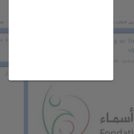
ب وكازاخستان لتعزيز التعاون القضائي في الميدان المدني
مصدر حكومي 
مؤسسة للا أسماء تطلق “Parking au Top”، أول مسابقة وطنية
تابعونا على ook
رب
تحديث : الأحد 17 مايو 2026 - 12:52 مساءً
اشهار