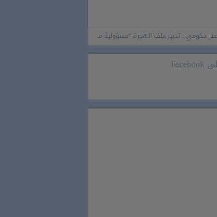
: تدبير ملف الهجرة “مسؤولية مشتركة” والمغرب “تحمل دوما نصيبه منها”
Faceb