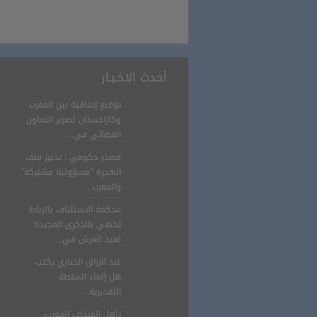
أحدث الاخـبـار
توقيع إتفاقية بين المغرب
وكازاخستان لتعزيز التعاون
القضائي في...
مصدر حكومي : تدبير ملف
الهجرة “مسؤولية مشتركة”
والمغرب...
محكمة الاستئناف بالرباط
تحتفي بالذكرى المجيدة
لعيد العرش في...
عبد الرزاق الجباري يكتب :
هل إلغاء السلطة
التقديرية...
تأهل المنتخب المغربي