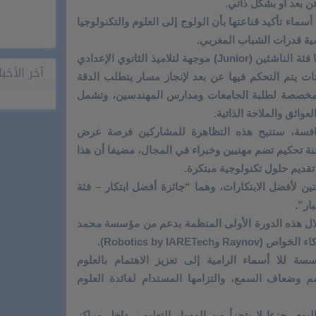
 بعد أو بشكل ذاتي.
ماء تأكيد قناعتها بأن الولوج إلى العلوم والتكنولوجيا
مية قدرات الشباب المغربي.
وتتوزع المسابقة على فئتين رئيسيتين هما فئة الناشئين (Junior) موجهة لتلاميذ الثانوي الإعدادي
آخر الأخبا
ات يتم التحكم فيها عن بعد لإنجاز مسار يتطلب الدقة
م التقني، وفئة الكبار (Senior) المخصصة لطلبة الجامعات ومدارس المهندسين، وتشمل
وائق والملاحة الذاتية.
لمنافسة، ستتيح هذه التظاهرة للمشاركين فرصة عرض
جنة تحكيم تضم مهنيين وخبراء في المجال، مضيفا أن هذا
 تقديم حلول تكنولوجية مبتكرة.
ن لأفضل الابتكارات، وهما “جائزة أفضل ابتكار – فئة
ار”.
ال هذه الدورة الأولى المنظمة بدعم من مؤسسة محمد
Robotics by IARE).
 للا أسماء الرامية إلى تعزيز الاهتمام بالعلوم
م وضعاف السمع، والتزامها المستدام لفائدة العلوم
ليوم، جزءا لا يتجزأ من المسار التعليمي داخل مراكز