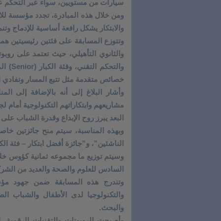
سيارات من مستويين، سواء عبر التحكم عن
ومن خلال هذه المبادرة، تجدد مؤسسة للا أس
والابتكار يشكل رافعة أساسية للإدماج وتن
والثانوي التأهيلي، حيث تعتمد على روبوت
والتحك
خصائص متقدمة مثل تتبع المسار وتفادي الع
وأشار البلاغ إلى أنه بالإضافة إلى ا
مشاريعهم وابتكاراتهم التكنولوجية أمام ل
البعد يبرز روح الإبداع وقدرة الشباب على
وبهذه المناسبة، سيتم منح جائزتين خاصتي
الناشئين”، و”جائزة أفضل ابتكار – فئة الكب
وسيتم توزيع ما مجموعه ثمانية كؤوس خل
السادس للعلوم والصحة والعديد من الشركاء الخواص (Raynov وTech
وتندرج هذه المسابقة ضمن جهود مؤسسة
والتكنولوجيا لدى الأطفال والشباب الص
والبحث.
وأصبحت الروبوتات والتقنيات الرقمية، ا