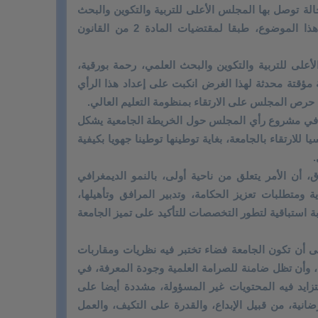
الة توصل بها المجلس الأعلى للتربية والتكوين والبحث
العلمي من لدن رئيس الحكومة بشأن هذا الموضوع، طبقا لمقتضيات المادة 2 من القانون
على للتربية والتكوين والبحث العلمي، رحمة بورقية،
 مؤقتة محدثة لهذا الغرض انكبت على إعداد هذا الرأي
س حرص المجلس على الارتقاء بمنظومة التعليم العالي.
في مشروع رأي المجلس حول الخريطة الجامعية يشكل
للارتقاء بالجامعة، بغاية توطينها توطينا جهويا بكيفية
.
 أن الأمر يتعلق من ناحية أولى، بالنمو الديمغرافي
 ومتطلبات تعزيز الحكامة، وتدبير المرافق وتأهيلها،
ربة استباقية لتطور التخصصات للتأكيد على تميز الجامعة
 أن تكون الجامعة فضاء تختبر فيه نظريات ومقاربات
ين، وأن تظل ضامنة للصرامة العلمية وجودة المعرفة، في
زايد فيه المحتويات غير المسؤولة، مشددة أيضا على
انية، من قبيل الإبداع، والقدرة على التكيف، والعمل