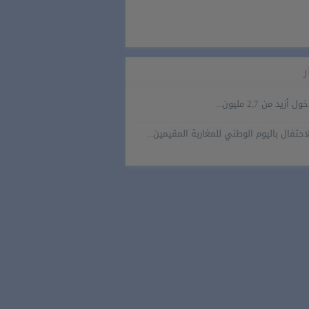
ر
ول أزيد من 2,7 مليون...
احتفال باليوم الوطني للمغاربة المقيمين...