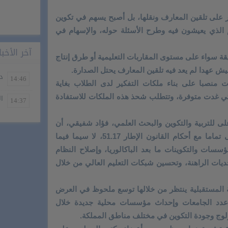
ر على تلقين المعارف ونقلها، بل أصبح يسهم في تكوين
 الذي يعيشون فيه وطرح الأسئلة حوله، والإسهام في
آخر الأخبا
ة سواء على مستوى المقاربات التعليمية أو طرق إنتاج
يش عهدا لم يعد فيه تلقين المعارف يحتل الصدارة.
دخ
14:46
ت منصبا على بناء ملكات التفكير لدى الطلاب بغاية
تي غدت متوفرة، وتتطلب شحذ هذه الملكات للاستفادة
ال
14:37
على للتربية والتكوين والبحث العلمي، فؤاد شفيقي، أن
مشروع خريطة الجامعات الجديد يتماشى تماما مع أحكام القانون الإطار 51.17، لا سيما فيما
سسات والتكوينات ما بعد الباكالوريا، وإصلاح النظام
تحديات الراهنة، وتحسين شبكات التعليم العالي من خلال
 المستقبلية ينتظر من خلالها توسع ملحوظ في العرض
 عدد الجامعات وإحداث مؤسسات محلية جديدة خلال
لوج وجودة التكوين في مختلف مناطق المملكة.