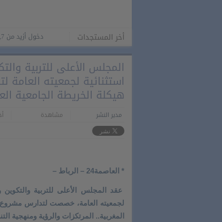
أخر المستجدات
دخول أزيد من 2,7 مليون من مغاربة العالم منذ انطلاق عملية “مرحبا 2026”
المجلس الأعلى للتربية والت
استثنائية لجمعيته العامة ل
هيكلة الخريطة الجامعية الع
مدير النشر
مشاهدة
أخر
* العاصمة24 – الرباط –
عقد المجلس الأعلى للتربية والتكوين وال
لجمعيته العامة، خصصت لتدارس مشروع ال
المغربية.. المرتكزات والرؤية ومنهجية التن