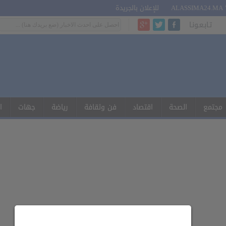
للإعلان بالجريدة
تـابـعـونـا
مجتمع
الصحة
اقتصاد
فن وثقافة
رياضة
جهات
ا