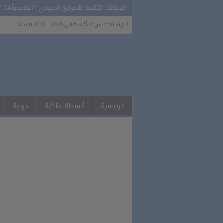
البطاقة التقنية للموقع الاخباري “العاصمة24 ” ALASSIMA24.MA
للاتصال بنا 0627311919
اليوم الخميس 6 أغسطس 2026 - 3:31 مساءً
الرئيسية
أنشطة ملكية
دولية