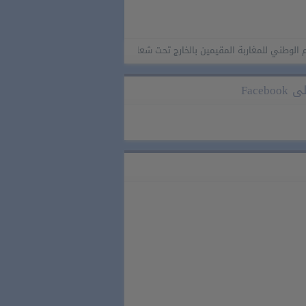
لمغاربة المقيمين بالخارج تحت شعار “المغاربة المقيمون بالخارج في خدمة أوراش المغر
Faceb