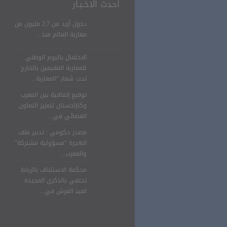
أحدث الاخـبـار
دخول أزيد من 2,7 مليون من
مغاربة العالم منذ...
الاحتفال باليوم الوطني
للمغاربة المقيمين بالخارج
تحت شعار “المغاربة...
توقيع إتفاقية بين المغرب
وكازاخستان لتعزيز التعاون
القضائي في...
مصدر حكومي : تدبير ملف
الهجرة “مسؤولية مشتركة”
والمغرب...
محكمة الاستئناف بالرباط
تحتفي بالذكرى المجيدة
لعيد العرش في...