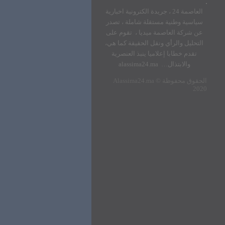
العاصمة 24 ، جريدة الكترونية اخبارية
سياسية وطنية مستقلة شاملة ، تصدر
عن شركة العاصمة ميديا ، تقوم على
التحليل والرأي ونقل الحقيقة كما هي،
تقدم خطابا إعلاميا ينبذ العنصرية
والابتذال… alassima24.ma
الحقوق محفوظة
Alassima24.ma ©
2020