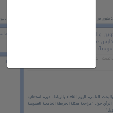
الاحتفال باليوم الوطني ل
كوين والبحث العلمي يعقد دورة
تابعونا على ook
تدارس مشروع الرأي حول مراجعة
مومية
 تحديث : الخميس 14 مايو 2026 - 12:17 مساءً
اشهار
بحث العلمي، اليوم الثلاثاء بالرباط، دورة استثنائية
رأي حول “مراجعة هيكلة الخريطة الجامعية العمومية
زيل”.