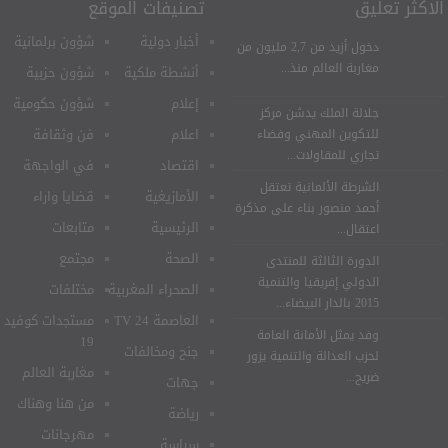
الاكثر تعليق
تصنيفات الموقع
أخبار دولية
شؤون برلمانية
دخول أزيد من 2,7 مليون من
مغاربة العالم منذ...
أنشطة ملكية
شؤون حزبية
إعلام
شؤون حكومية
جلالة الملك يدشن مركز
اعلام
فن وثقافة
للتكوين المهني وفضاء
تجاري للمقاولات...
اقتصاد
في الواجهة
الشرطة الألمانية تعتقل
الأمازيغية
قضايا واراء
أحمد منصور بناء على مذكرة
الرئيسية
متابعات
اعتقال...
الصحة
مجتمع
الدورة الثالثة للمنتدى
الدولي إفريقيا والتنمية
الصحراء المغربية
مختلفات
2015 بالدار البيضاء...
العاصمة 24 TV
مستجدات كوفيد
وفد يمثل الأمانة العامة
19
جنح ومخالفات
لحزب العدالة والتنمية يزور
مغاربة العالم
ضريح...
جهات
من هنا وهناك
رياضة
مهرجانات
سياسة