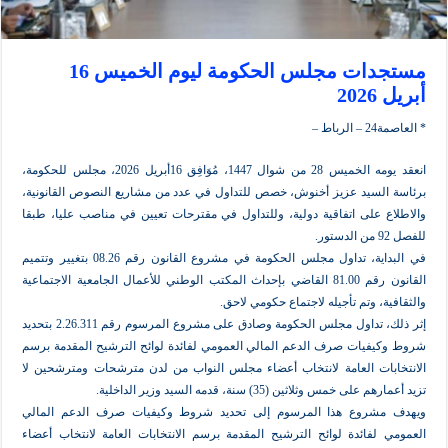
مستجدات مجلس الحكومة ليوم الخميس 16
2
ط –
انعقد يومه الخميس 28 من شوال 1447، مُوَافِق 16أبريل 2026، مجلس للحكومة،
لسيد عزيز أخنوش، خصص للتداول في عدد من مشاريع النصوص القانونية،
 على اتفاقية دولية، وللتداول في مقترحات تعيين في مناصب عليا، طبقا
في البداية، تداول مجلس الحكومة في مشروع القانون رقم 08.26 بتغيير وتتميم
القانون رقم 81.00 القاضي بإحداث المكتب الوطني للأعمال الجامعية الاجتماعية
، وتم تأجيله لاجتماع حكومي لاحق.
إثر ذلك، تداول مجلس الحكومة وصادق على مشروع المرسوم رقم 2.26.311 بتحديد
فيات صرف الدعم المالي العمومي لفائدة لوائح الترشيح المقدمة برسم
ات العامة لانتخاب أعضاء مجلس النواب من لدن مترشحات ومترشحين لا
خمس وثلاثين (35) سنة، قدمه السيد وزير الداخلية.
شروع هذا المرسوم إلى تحديد شروط وكيفيات صرف الدعم المالي
لفائدة لوائح الترشيح المقدمة برسم الانتخابات العامة لانتخاب أعضاء