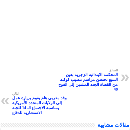
b
t
e
l
s
e
g
r
o
e
d
A
n
r
o
r
I
p
g
a
k
n
p
e
m
r
ق
كمة الابتدائية الزجرية بعين
ع تحتضن مراسم تنصيب كوكبة
لقضاة الجدد المنتمين إلى الفوج
التالي
وفد مغربي هام يقوم بزيارة عمل
إلى الولايات المتحدة الأمريكية
بمناسبة الاجتماع الـ 14 للجنة
الاستشارية للدفاع
شابهة