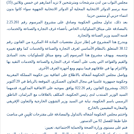
مجلس النواب من لدن مترشحات ومترشحين لا تزيد أعمارهم عن خمس وثلاثين (35)
الدوائر الانتخابية المحلية أو الدوائر الانتخابية الجهوية سواء كانوا بدون
بي أو منتمين حزبيا.
بعد ذلك، تداول مجلس الحكومة وصادق على مشروع المرسوم رقم 2.25.261
ة على ميثاق السلوكيات الخاص بأعضاء غرف التجارة والصناعة والخدمات،
د وزير الصناعة والتجارة.
ويندرج هذا المشروع في إطار تنزيل مقتضيات المادة 44 المكررة من القانون رقم
38 المتعلق بالنظام الأساسي لغرف التجارة والصناعة والخدمات كما وقع تغييره
 ويهدف مشروع هذا المرسوم إلى وضع ميثاق للسلوكيات يحدد المبادئ
القواعد التي يجب على أعضاء غرف التجارة والصناعة والخدمات التقيد بها
 بها في علاقاتهم فيما بينهم ومع أجهزة الغرف الأخرى.
لس الحكومة أشغاله بالاطلاع على اتفاقية بين حكومة المملكة المغربية
وحكومة جمهورية غامبيا في مجال التعاون العسكري، الموقعة بالرباط في 29 أكتوبر
2025، ومشروع القانون رقم 022.26 يوافق بموجبه على الاتفاقية المذكورة، قدمهما
وزير المنتدب لدى رئيس الحكومة، المكلف بالعلاقات مع البرلمان، الناطق
اسم الحكومة، نيابة عن السيد وزير الشؤون الخارجية والتعاون الإفريقي
 المقيمين بالخارج.
جلس الحكومة أشغاله بالتداول والمصادقة على مقترحات تَعْيِينٍ في مناصبَ
 92 من الدستور.
مستوى وزارة الصحة والحماية الاجتماعية، تعيين: