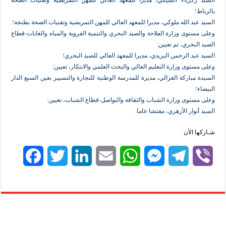
رياء الشيكي، مديرا للمعهد العالي للمهن التمريضية وتقنيات الصحة
 الله ملوكي، مديرا للمعهد العالي للمهن التمريضية وتقنيات الصحة بطنجة؛
وى وزارة الفلاحة والصيد البحري والتنمية القروية والمياه والغابات-قطاع
حري، تم تعيين:
 الرحمن اليزيدي، مديرا للمعهد العالي للصيد البحري؛
ى وزارة التعليم العالي والبحث العلمي والابتكار، تعيين:
اركة الغزالي، مديرة للمدرسة الوطنية للتجارة والتسيير بعين السبع الدار
وى وزارة الشباب والثقافة والتواصل-قطاع الشباب، تعيين:
ار الأزهري، مفتشا عاما.
لأن
F
T
L
E
W
M
T
V
a
w
i
m
h
e
e
i
c
i
n
a
a
s
l
b
e
t
k
i
t
s
e
e