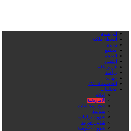
الرئيسية
أنشطة ملكية
دولية
مجتمع
الصحة
اقتصاد
فن وثقافة
رياضة
جهات
العاصمة 24 TV
مختلفات
إعلام
الأمازيغية
جنح ومخالفات
سياسة
شؤون برلمانية
شؤون حزبية
شؤون حكومية