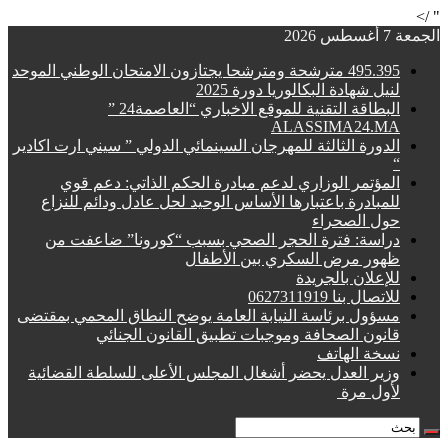
" />
الجمعة 7 أغسطس 2026
495.395 مترشحة ومترشحا يجتازون الامتحان الوطني الموحد
لنيل شهادة البكالوريا دورة 2025
البطاقة التقنية للموقع الاخباري “العاصمة24 ”
ALASSIMA24.MA
الدورة الثالثة للمهرجان السينمائي الدولي ” سيني ارت اكادير
“
المؤتمر الوزاري لدعم مبادرة الحكم الذاتي: دعم قوي
للمبادرة باعتبارها الأساس الوحيد لحل عادل ودائم للنزاع
حول الصحراء
دراسة: فترة الحجر الصحي بسبب “كورونا” ضاعفت من
ظهور مرض السكري بين الأطفال
للإعلان بالجريدة
للاتصال بنا 0627311919
مسؤول برئاسة النيابة العامة يوضح النطاق المحمي بمقتضى
قانون الصحافة وموجبات تطبيق القانون الجنائي
نسخة الهاتف
وزير العدل يحضر أشغال المجلس الأعلى للسلطة القضائية
لأول مرة