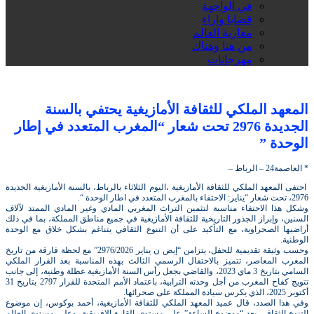
في الواجهة
قضايا واراء
مغاربة العالم
من هنا وهناك
مهرجانات
المعهد الملكي للثقافة الأمازيغية يحتفي بالسنة
الجديدة 2976 تحت شعار “المغرب المتعدد في إطار
الوحدة ”
* العاصمة24 – الرباط –
احتفى المعهد الملكي للثقافة الأمازيغية ،اليوم الثلاثاء بالرباط، بالسنة الأمازيغية الجديدة
2976، تحت شعار “يناير: الاحتفاء بالمغرب المتعدد في اطار الوحدة “.
وشكل هذا الاحتفاء مناسبة لتثمين التراث المغربي المادي وغير المادي الممتد لآلاف
السنين، وإبراز الجذور التاريخية للثقافة الأمازيغية في جميع مناطق المملكة، بما في ذلك
أراضيها الصحراوية، مع التأكيد على أن التنوع الثقافي يتناغم بشكل خلاق مع الوحدة
الوطنية.
وحسب وثيقة تقديمية للحفل، يتزامن “إيض ن يناير 2976/2026” مع لحظة فارقة من تاريخ
المغرب المعاصر، تتميز بالاحتفال الرسمي الثالث بهذه المناسبة بعد القرار الملكي
السامي بتاريخ 3 ماي 2023، والقاضي بجعل رأس السنة الأمازيغية عطلة وطنية، إلى جانب
تتويج كفاح المغرب من أجل وحدته الترابية، باعتماد الأمم المتحدة للقرار 2797 بتاريخ 31
أكتوبر 2025، الذي يكرس سيادة المملكة على صحرائها.
وفي هذا الصدد، قال عميد المعهد الملكي للثقافة الأمازيغية، أحمد بوكوس، إن موضوع
التنوع الثقافي يعد “موضوع الساعة” على مستوى القارة الإفريقية، وعلى مستوى العالم