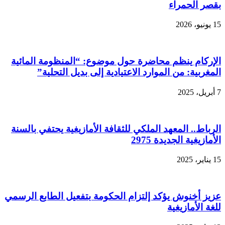
بقصر الحمراء
15 يونيو، 2026
الإركام ينظم محاضرة حول موضوع: “المنظومة المائية
المغربية: من الموارد الاعتيادية إلى بديل التحلية”
7 أبريل، 2025
الرباط.. المعهد الملكي للثقافة الأمازيغية يحتفي بالسنة
الأمازيغية الجديدة 2975
15 يناير، 2025
عزيز أخنوش يؤكد إلتزام الحكومة بتفعيل الطابع الرسمي
للغة الأمازيغية