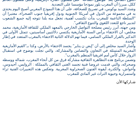
ككل، مبرزا أن المغرب بلور نموذجا مؤسسا على التعددية.
وشدد السيد بوكوس، في تصريح للصحافة، على أن هذا النموذج المغربي أصبح اليوم يحتذى
به في مجموعة من الدول في أمريكا الجنوبية ودول إفريقيا جنوب الصحراء، معتبرا أن
“السلطة الناعمة للمغرب بدأت تكتسب أهمية، تجعل منه بلدا تتوجه إليه جميع الشعوب
لتدبير ناجع للتعدد اللغوي والتنوع الثقافي”.
ومن جهته، أبرز رئيس مصلحة التواصل الخارجي بالمعهد الملكي للثقافة الأمازيغية، محمد
مخلص، أن الاحتفاء برأس السنة الأمازيغية يكتسي دلالتيين أساسيتين، تتمثل الأولى في
التذكير بالقرار الملكي السامي، فيما تهم الدلالة الثانية الاحتفاء بالمغرب المتعدد في إطار
الوحدة.
وأشار السيد مخلص إلى أن “إيض ن يناير” يجسد الاحتفاء بالأرض، وكذا بـ”القيم الأمازيغية
المغربية المتمثلة في التعاون والتضامن والمشاركة، والتي تجلت بوضوح في استقبال
الزوار خلال كأس أمم افريقيا المنظم بالمغرب”.
وتضمن برنامج هذه التظاهرة الثقافية مشاركة فرق من كل أنحاء المغرب، شماله ووسطه
وصحرائه، والتي قدمت عروضا فنية تجسد الغنى الثقافي بالمملكة : الروايس، أحيدوس،
وأحواش، والكدرة، أيقونة الفنون الصحراوية المغربية. وتعكس هذه التعبيرات الفنية ثراء
واستمرارية وحيوية التراث غير المادي للمغرب
شـاركها الأن