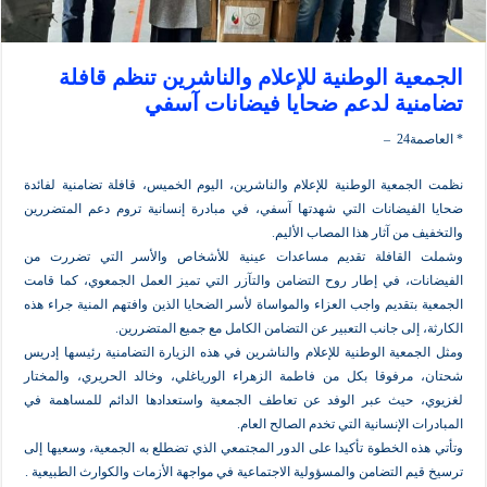
ية الوطنية للإعلام والناشرين تنظم قافلة
ية لدعم ضحايا فيضانات آسفي
–
معية الوطنية للإعلام والناشرين، اليوم الخميس، قافلة تضامنية لفائدة
فيضانات التي شهدتها آسفي، في مبادرة إنسانية تروم دعم المتضررين
من آثار هذا المصاب الأليم.
لقافلة تقديم مساعدات عينية للأشخاص والأسر التي تضررت من
ت، في إطار روح التضامن والتآزر التي تميز العمل الجمعوي، كما قامت
تقديم واجب العزاء والمواساة لأسر الضحايا الذين وافتهم المنية جراء هذه
إلى جانب التعبير عن التضامن الكامل مع جميع المتضررين.
معية الوطنية للإعلام والناشرين في هذه الزيارة التضامنية رئيسها إدريس
رفوقا بكل من فاطمة الزهراء الورياغلي، وخالد الحريري، والمختار
حيث عبر الوفد عن تعاطف الجمعية واستعدادها الدائم للمساهمة في
 الإنسانية التي تخدم الصالح العام.
ه الخطوة تأكيدا على الدور المجتمعي الذي تضطلع به الجمعية، وسعيها إلى
م التضامن والمسؤولية الاجتماعية في مواجهة الأزمات والكوارث الطبيعية .