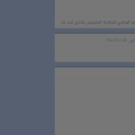
 للمغاربة المقيمين بالخارج تحت شعار “المغاربة المقيمون بالخارج في خدمة أوراش الم
Faceb