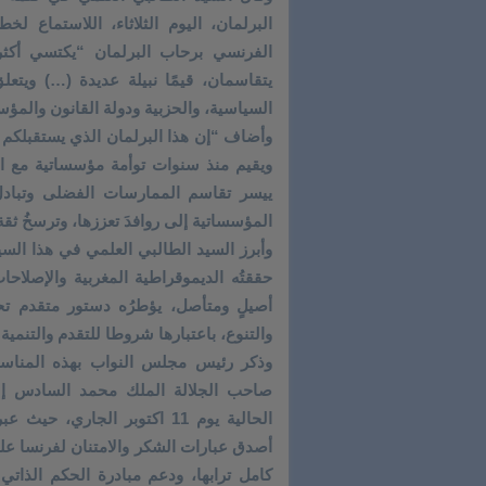
البرلمان، اليوم الثلاثاء، اللاستماع 
الفرنسي برحاب البرلمان “يكتسي أكثر 
يتقاسمان، قيمًا نبيلة عديدة (…) ويتعلق
السياسية، والحزبية ودولة القانون والمؤس
وأضاف “إن هذا البرلمان الذي يستقبلكم ا
ويقيم منذ سنوات توأمة مؤسساتية مع ا
ييسر تقاسم الممارسات الفضلى وتبادل 
المؤسساتية إلى روافدَ تعززها، وترسخُ ثقة
وأبرز السيد الطالبي العلمي في هذا السي
حققتُه الديموقراطية المغربية والإصلاحات 
أصيلٍ ومتأصل، يؤطرُه دستور متقدم تحرر
والتنوع، باعتبارها شروطا للتقدم والتنمية 
وذكر رئيس مجلس النواب بهذه المناسبة
صاحب الجلالة الملك محمد السادس إلى 
الحالية يوم 11 اكتوبر الجا
أصدق عبارات الشكر والامتنان لفرنسا عل
كامل ترابها، ودعم مبادرة الحكم الذاتي