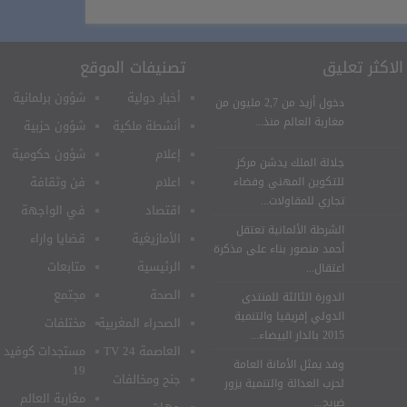
الاكثر تعليق
تصنيفات الموقع
أخبار دولية
شؤون برلمانية
دخول أزيد من 2,7 مليون من
مغاربة العالم منذ...
أنشطة ملكية
شؤون حزبية
إعلام
شؤون حكومية
جلالة الملك يدشن مركز
اعلام
فن وثقافة
للتكوين المهني وفضاء
تجاري للمقاولات...
اقتصاد
في الواجهة
الشرطة الألمانية تعتقل
الأمازيغية
قضايا واراء
أحمد منصور بناء على مذكرة
الرئيسية
متابعات
اعتقال...
الصحة
مجتمع
الدورة الثالثة للمنتدى
الدولي إفريقيا والتنمية
الصحراء المغربية
مختلفات
2015 بالدار البيضاء...
العاصمة 24 TV
مستجدات كوفيد
وفد يمثل الأمانة العامة
19
جنح ومخالفات
لحزب العدالة والتنمية يزور
مغاربة العالم
ضريح...