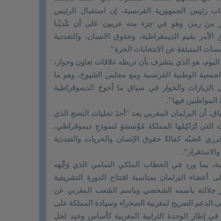
لخطاب رئيس الجمهورية الفرنسية، إن استقبال الرئيس
من رمز، وهو في جزء منه عربون على أن بَلَديْنا
 الأمر بقيم الديمقراطية، وحقوق الانسان، والتعددية
سات المنبثقة عن الانتخابات الحرة”.
ليوم، هو الذي يتشرف بأن تربطه علاقات تعاون وحوار،
لجمعية الوطنية الفرنسية ومع مجلس الشيوخ، وهو ما
الزيارات والحوار في سياق ما أحوجَ الديموقراطية
 المواطنين فيها”.
اق، أن البرلمان المغربي يعد “أحدَ تجليات النضج الذي
التي تُرَاكِمُها المملكة مُؤَسسَةٍ لنموذجِ ديموقراطي،
ي عَصَبُه كفالةُ حقوق الإنسان والحريات والتعددية
والاستقرار”.
، بما ورد في الخطاب الملكي السامي الذي وَجَّهه
أعضاء البرلمان بمناسبة افتتاح الدورة التشريعية
ري، حيث عبر جلالته باسمه الشخصي وباسم الشعب المغربي عن
ى الدعم الصريح لمغربية الصحراء وسيادة المملكة على
 في إطار الوحدة الترابية المغربية كأساس وحيد لحل