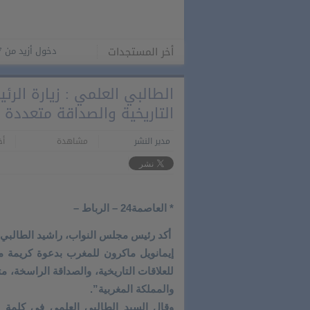
أخر المستجدات
دخول أزيد من 2,7 مليون من مغاربة العالم منذ انطلاق عملية “مرحبا 2026”
الطالبي العلمي : زيارة الر
التاريخية والصداقة متعددة ا
مدير النشر
مشاهدة
أخر 
* العاصمة24 – الرباط –
أكد رئيس مجلس النواب، راشيد الطالبي ال
إيمانويل ماكرون للمغرب بدعوة كريمة 
للعلاقات التاريخية، والصداقة الراسخة، مت
والمملكة المغربية”.
وقال السيد الطالبي العلمي في كلمة 