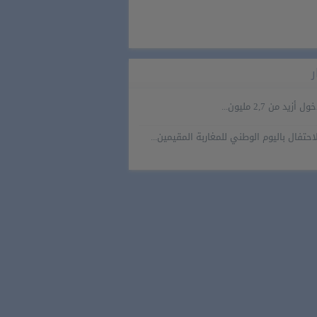
ر
ول أزيد من 2,7 مليون...
احتفال باليوم الوطني للمغاربة المقيمين...