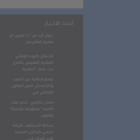
أحدث الاخـبـار
دخول أزيد من 2,7 مليون من
مغاربة العالم منذ...
الاحتفال باليوم الوطني
للمغاربة المقيمين بالخارج
تحت شعار “المغاربة...
توقيع إتفاقية بين المغرب
وكازاخستان لتعزيز التعاون
القضائي في...
مصدر حكومي : تدبير ملف
الهجرة “مسؤولية مشتركة”
والمغرب...
محكمة الاستئناف بالرباط
تحتفي بالذكرى المجيدة
لعيد العرش في...