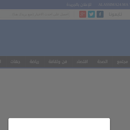
للإعلان بالجريدة
تـابـعـونـا
مجتمع
الصحة
اقتصاد
فن وثقافة
رياضة
جهات
ا