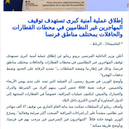
 عملية أمنية كبرى تستهدف توقيف
جرين غير النظاميين في محطات القطارات
فلات بمختلف مناطق فرنسا
ط –
ر الداخلية الفرنسي برونو ريتايو عن إطلاق عملية أمنية كبرى تستهدف
مهاجرين غير النظاميين في محطات القطارات والحافلات بمختلف مناطق
ذلك في إطار ما وصفته السلطات بـ” تشديد الرقابة على الحدود وضبط
لهجرة”.
وزير، في تصريح رسمي، أن العملية التي تمتد على مدى يومي الأربعاء
والخميس، عرفت تعبئة 4000 عنصر أمني، بينهم أفراد من الشرطة والدرك
 والجيش، لتكثيف عمليات المراقبة، خصوصاً في القطارات المتجهة إلى
جاورة أو المدن الكبرى داخل البلاد.
وأضاف ريتايو أن السلطات تمكنت منذ بداية العام الجاري من توقيف 47 ألف مهاجر
ي، مشدداً على أن إجراءات المراقبة “أصبحت أكثر صرامة وفعالية”. وصرّح
لهجة حادة قائلاً: “المهاجرون غير الشرعيين غير مرحب بهم في فرنسا،
ريقة ممكنة.”