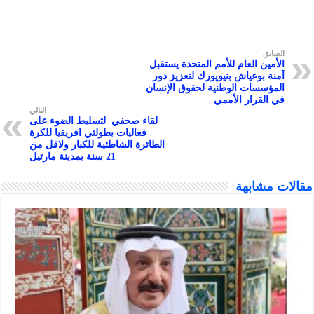
r
ق
ين العام للأمم المتحدة يستقبل
 بوعياش بنيويورك لتعزيز دور
سسات الوطنية لحقوق الإنسان
لقرار الأممي
التالي
لقاء صحفي لتسليط الضوء على
فعاليات بطولتي افريقيا للكرة
الطائرة الشاطئية للكبار ولاقل من
21 سنة بمدينة مارتيل
شابهة