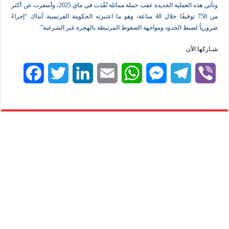
وتأتي هذه العملية الجديدة عقب حملة مماثلة نُفّذت في ماي 2025، وأسفرت عن أكثر
من 750 توقيفًا خلال 48 ساعة، وهو ما اعتبرته الحكومة الفرنسية آنذاك “إجراءً
لضبط الحدود ومواجهة الضغوط المرتبطة بالهجرة غير الشرعية”.
لأن
F
T
L
E
W
M
T
V
a
w
i
m
h
e
e
i
c
i
n
a
a
s
l
b
e
t
k
i
t
s
e
e
b
t
e
l
s
e
g
r
o
e
d
A
n
r
o
r
I
p
g
a
k
n
p
e
m